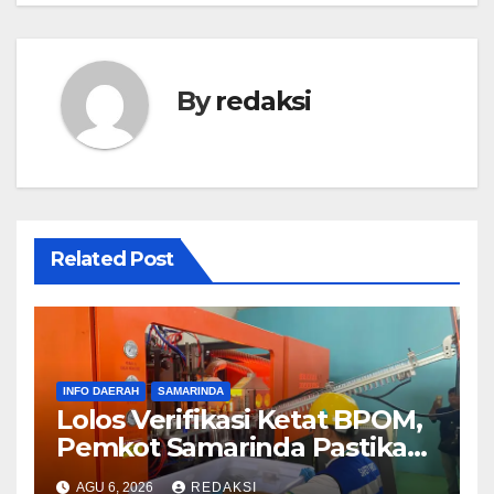
By
redaksi
Related Post
INFO DAERAH
SAMARINDA
Lolos Verifikasi Ketat BPOM,
Pemkot Samarinda Pastikan
SAMAQUA Siap Bersaing
AGU 6, 2026
REDAKSI