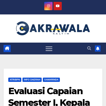
Skip
to
content
ATR/BPN
INFO DAERAH
SAMARINDA
Evaluasi Capaian
Semester I, Kepala