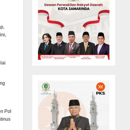
ap,
ni,
lai
ang
en Pol
tinus