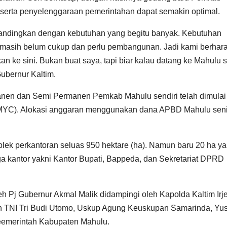
serta penyelenggaraan pemerintahan dapat semakin optimal.
dibandingkan dengan kebutuhan yang begitu banyak. Kebutuhan
ua masih belum cukup dan perlu pembangunan. Jadi kami berhar
n ke sini. Bukan buat saya, tapi biar kalau datang ke Mahulu si
ubernur Kaltim.
en dan Semi Permanen Pemkab Mahulu sendiri telah dimulai
(MYC). Alokasi anggaran menggunakan dana APBD Mahulu seni
lek perkantoran seluas 950 hektare (ha). Namun baru 20 ha y
iga kantor yakni Kantor Bupati, Bappeda, dan Sekretariat DPRD
h Pj Gubernur Akmal Malik didampingi oleh Kapolda Kaltim Irj
TNI Tri Budi Utomo, Uskup Agung Keuskupan Samarinda, Yus
 peemerintah Kabupaten Mahulu.