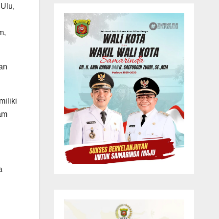
Ulu,
m,
an
iliki
am
a