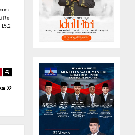
Umum
ai Rp
 15,2
uka