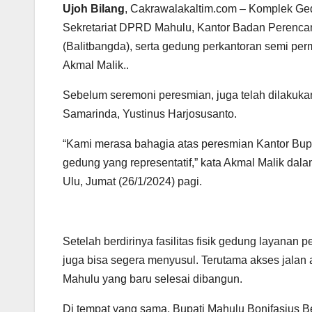
Ujoh Bilang
, Cakrawalakaltim.com – Komplek Ged
Sekretariat DPRD Mahulu, Kantor Badan Peren
(Balitbangda), serta gedung perkantoran semi pe
Akmal Malik..
Sebelum seremoni peresmian, juga telah dilaku
Samarinda, Yustinus Harjosusanto.
“Kami merasa bahagia atas peresmian Kantor Bup
gedung yang representatif,” kata Akmal Malik da
Ulu, Jumat (26/1/2024) pagi.
Setelah berdirinya fasilitas fisik gedung layanan
juga bisa segera menyusul. Terutama akses jala
Mahulu yang baru selesai dibangun.
Di tempat yang sama, Bupati Mahulu Bonifasius