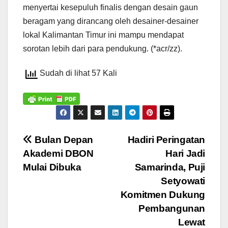
menyertai kesepuluh finalis dengan desain gaun
beragam yang dirancang oleh desainer-desainer
lokal Kalimantan Timur ini mampu mendapat
sorotan lebih dari para pendukung. (*acr/zz).
Sudah di lihat 57 Kali
Navigasi
Bulan Depan
Hadiri Peringatan
Akademi DBON
Hari Jadi
pos
Mulai Dibuka
Samarinda, Puji
Setyowati
Komitmen Dukung
Pembangunan
Lewat