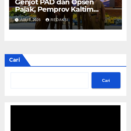
Genjot PAD dan Opsen
Pajak, Pemprov Kaltim
Konsolidasi Fiskal Bersama 10
AGU 3, 2026
REDAKSI
Kabupaten/Kota
Cari
Cari