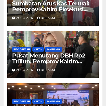
Sumbatan Arus Kas Terurai:
Pemprov Kaltim Eksekusi
Transfer Bankeu 0 Persen ke
AGU 4, 2026
REDAKSI
Kabupaten/Kota
INFO DAERAH
KALTIM
SAMARINDA
Pusat Menutang DBH Rp2
Triliun, Pemprov Kaltim
Matangkan Data Konsolidasi
AGU 4, 2026
REDAKSI
Sebelum Menghadap
Kemenkeu
INFO DAERAH
KALTIM
SAMARINDA