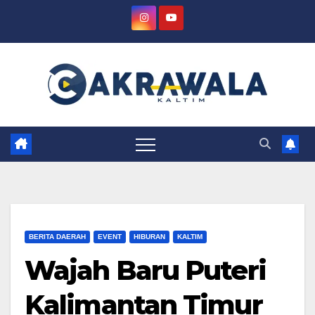
Skip
to
content
BERITA DAERAH
EVENT
HIBURAN
KALTIM
Wajah Baru Puteri
Kalimantan Timur