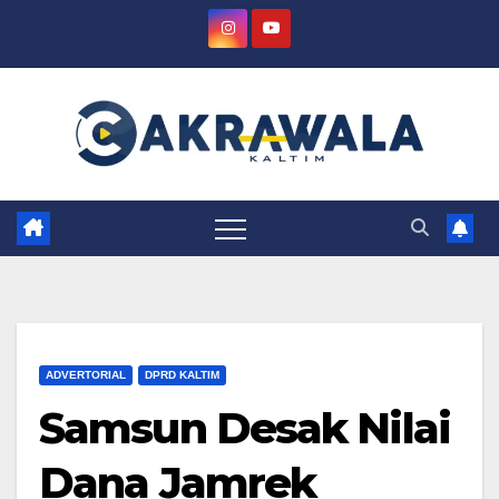
Skip
to
content
ADVERTORIAL
DPRD KALTIM
Samsun Desak Nilai
Dana Jamrek