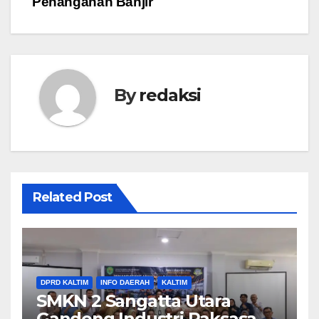
Penanganan Banjir
By
redaksi
Related Post
DPRD KALTIM
INFO DAERAH
KALTIM
SMKN 2 Sangatta Utara
Gandeng Industri Raksasa,