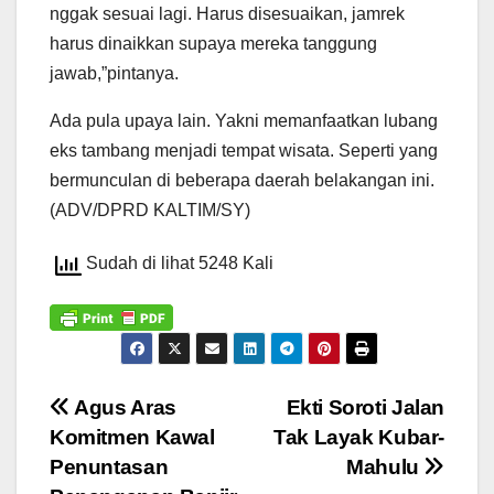
nggak sesuai lagi. Harus disesuaikan, jamrek
harus dinaikkan supaya mereka tanggung
jawab,”pintanya.
Ada pula upaya lain. Yakni memanfaatkan lubang
eks tambang menjadi tempat wisata. Seperti yang
bermunculan di beberapa daerah belakangan ini.
(ADV/DPRD KALTIM/SY)
Sudah di lihat 5248 Kali
Navigasi
Agus Aras
Ekti Soroti Jalan
Komitmen Kawal
Tak Layak Kubar-
pos
Penuntasan
Mahulu